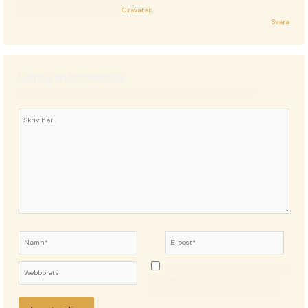
Commenter avatars come from
Gravatar
.
Svara
Lämna en kommentar
Din e-postadress kommer inte publiceras.
Obligatoriska fält är märkta
*
Skriv
här..
Namn*
E-
post*
Webbplats
Spara mitt namn, min e-postadress
och webbplats i denna webbläsare till
nästa gång jag skriver en kommentar.