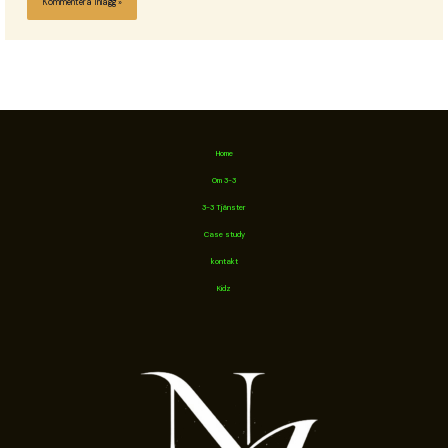
Home
Om 3-3
3-3 Tjänster
Case study
kontakt
Kidz