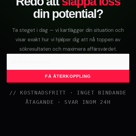
Redo att
släppa loss
din potential?
Ta steget i dag — vi kartlägger din situation och
visar exakt hur vi hjälper dig att nå toppen av
sökresultaten och maximera affärsvärdet.
FÅ ÅTERKOPPLING
// KOSTNADSFRITT · INGET BINDANDE
ÅTAGANDE · SVAR INOM 24H