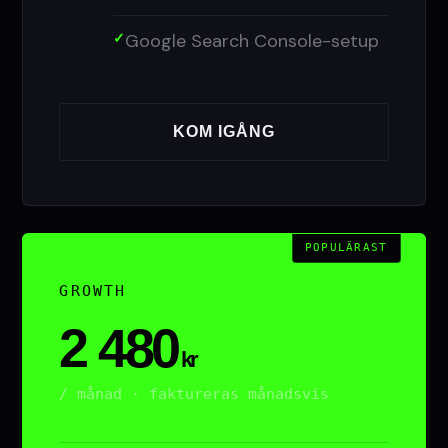
Google Search Console-setup
KOM IGÅNG
POPULÄRAST
GROWTH
2 480
kr
/ månad · faktureras månadsvis