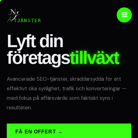
Hoppa
till
TJÄNSTER
innehåll
Lyft din
företags
tillväxt
Avancerade SEO-tjänster, skräddarsydda för att
effektivt öka synlighet, trafik och konverteringar —
med fokus på affärsvärde som faktiskt syns i
resultaten.
FÅ EN OFFERT →